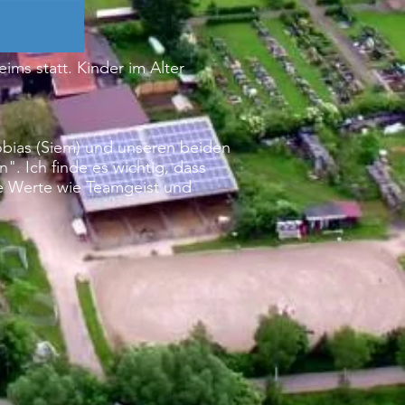
ms statt. Kinder im Alter
bias (Siem) und unseren beiden
n". Ich finde es wichtig, dass
e Werte wie Teamgeist und