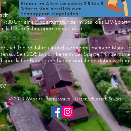
adt!
7:30 Uhr eine Kinderturnstunde im Saal des LTV-Sporthei
herzlich zum Schnuppern eingeladen!
t, ich bin 35 Jahre alt und wohne mit meinem Mann To
tenau. Seit 2025 bin ich Leiterin der Sparte "Kinderturne
sportlicher Betätigung haben und ihnen dabei wichtig
.
907
© 2023 Website -
Impressum
-
Datenschutzerklärung