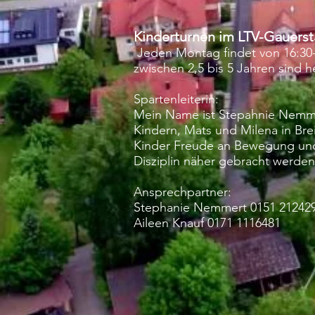
Kinderturnen im LTV-Gauerst
Jeden Montag findet von 16:30-1
zwischen 2,5 bis 5 Jahren sind 
Spartenleiterin:
Mein Name ist Stepahnie Nemmer
Kindern, Mats und Milena in Brei
Kinder Freude an Bewegung und 
Disziplin näher gebracht werden
Ansprechpartner:
Stephanie Nemmert 0151 21242
Aileen Knauf 0171 1116481